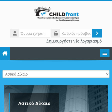
Μετάβαση στο κεντρικό περιεχόμενο
Όνομα
χρήστη
Σύνδε
Κωδικός
Δημιουργήστε νέο λογαριασμό
πρόσβασης
Το έργο
Κατηγορίες μαθημάτων
Εκπαίδευση
Βιβλιοθήκη
Αστικό Δίκαιο
Forum